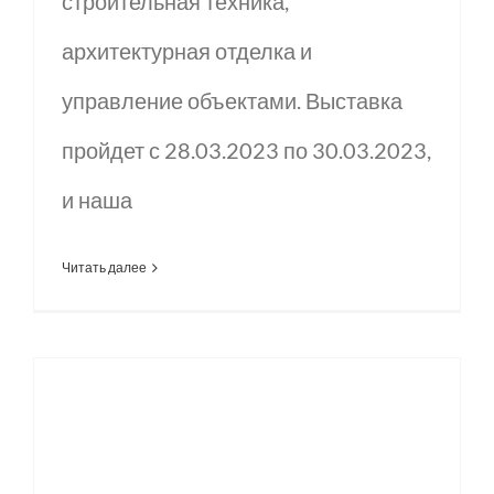
строительная техника,
архитектурная отделка и
управление объектами. Выставка
пройдет с 28.03.2023 по 30.03.2023,
и наша
Читать далее
Строительные леса и опалубка Первая остановка в командировке в 2023 году — Сингапур