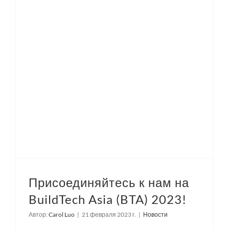
Присоединяйтесь к нам на BuildTech Asia (BTA) 2023!
Присоединяйтесь к нам на
BuildTech Asia (BTA) 2023!
Автор:
Carol Luo
|
21 февраля 2023 г.
|
Новости