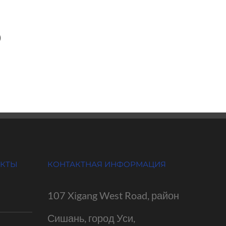
)
УКТЫ
КОНТАКТНАЯ ИНФОРМАЦИЯ
107 Xigang West Road, район
Сишань, город Уси,