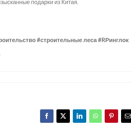
изысканные подарки из Китая.
троительство #строительные леса #RРинглок
а