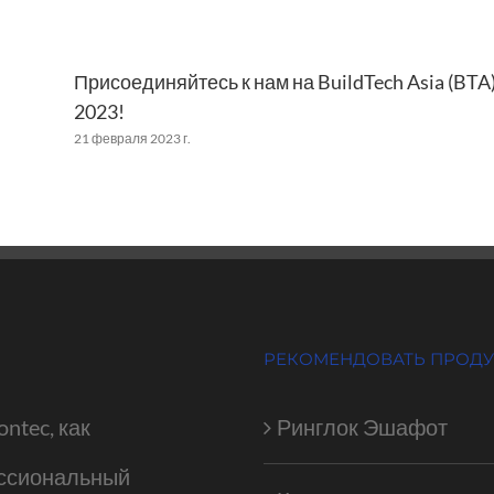
Присоединяйтесь к нам на BuildTech Asia (BTA
2023!
21 февраля 2023 г.
РЕКОМЕНДОВАТЬ ПРОД
ontec, как
Ринглок Эшафот
ссиональный