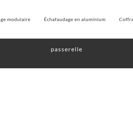
ge modulaire
Échafaudage en aluminium
Coffr
passerelle
Maison
Étiquette:
passerelle