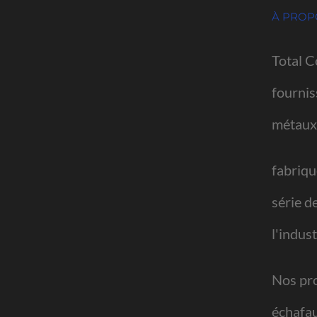
À PROP
Total C
fournis
métaux
fabriqu
série d
l'indus
Nos pro
échafau