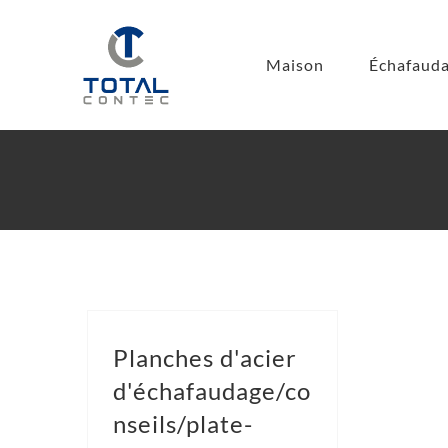
Passer
au
Maison
Échafauda
contenu
Planches d'acier
d'échafaudage/co
nseils/plate-