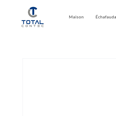
Passer
au
Maison
Échafauda
contenu