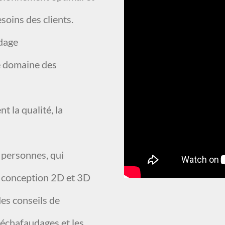
soins des clients.
udage
le domaine des
t la qualité, la
 personnes, qui
e conception 2D et 3D
des conseils de
s échafaudages et les