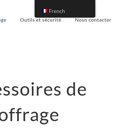
French
age
Outils et sécurité
Nous contacter
ssoires de
offrage