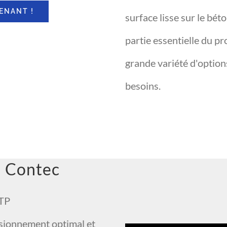
ENANT !
surface lisse sur le bét
partie essentielle du pr
grande variété d'option
besoins.
l Contec
BTP
isionnement optimal et