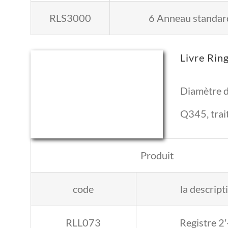
RLS3000
6 Anneau standard
Livre Rin
Diamètre du
Q345, trai
Produit
code
la descript
RLL073
Registre 2′