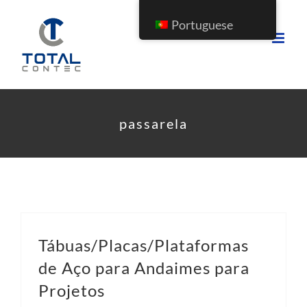
Ir
Portuguese
para
o
conteúdo
passarela
Tábuas/Placas/Plataformas
de Aço para Andaimes para
Projetos