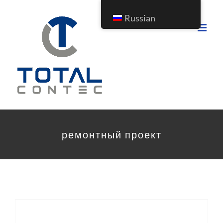
Перейти
Russian
к
содержимому
ремонтный проект