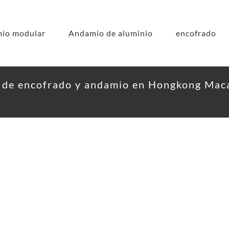
io modular
Andamio de aluminio
encofrado
 de encofrado y andamio en Hongkong Mac
yectos
Nuestro sistema de encofrado y andamio en Hongkong Macao Z