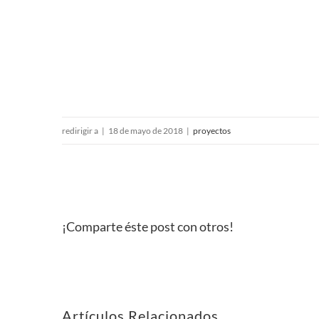
redirigir a
|
18 de mayo de 2018
|
proyectos
¡Comparte éste post con otros!
Artículos Relacionados