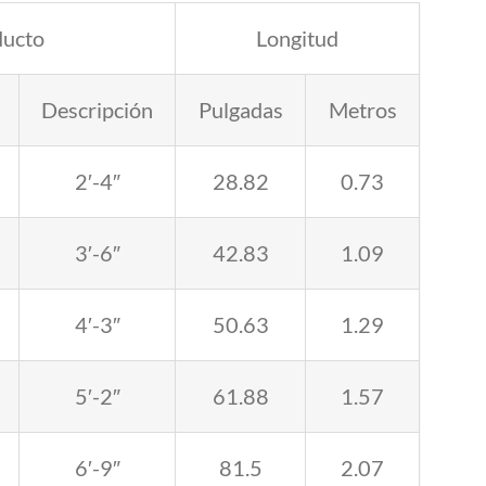
ducto
Longitud
Descripción
Pulgadas
Metros
2′-4″
28.82
0.73
3′-6″
42.83
1.09
4′-3″
50.63
1.29
5′-2″
61.88
1.57
6′-9″
81.5
2.07