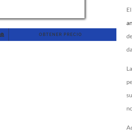
El
an
OBTENER PRECIO
de
da
La
pe
su
no
Ad