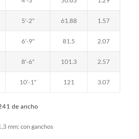
4′-3″
50.63
1.29
5′-2″
61.88
1.57
6′-9″
81.5
2.07
8′-6″
101.3
2.57
10′-1″
121
3.07
 241 de ancho
1,3 mm; con ganchos