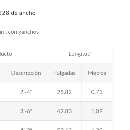
 228 de ancho
mm; con ganchos
ducto
Longitud
Descripción
Pulgadas
Metros
2′-4″
28.82
0.73
3′-6″
42.83
1.09