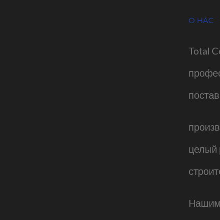
О НАС
Total C
профе
постав
произв
целый 
строит
Нашим