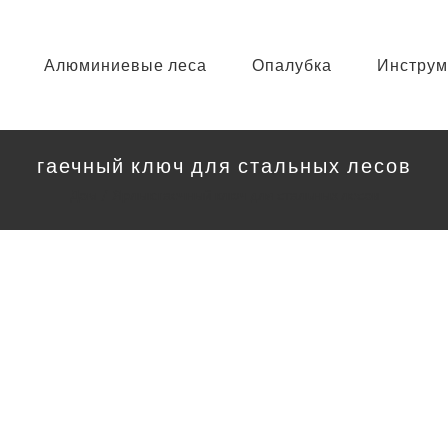
Алюминиевые леса
Опалубка
Инструм
гаечный ключ для стальных лесов
Дом
Ярлык:
гаечный ключ для стальных лесов