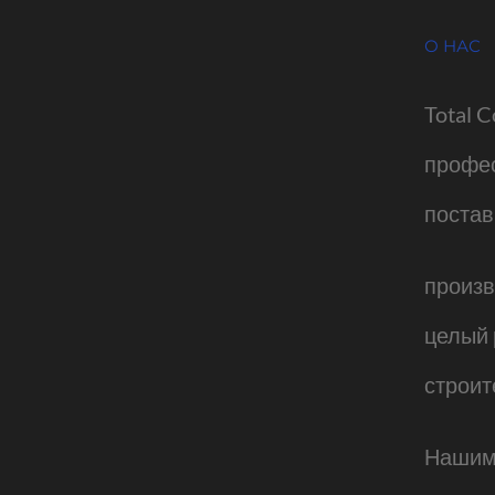
О НАС
Total C
профе
постав
произв
целый 
строит
Нашим