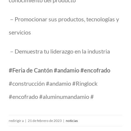
conocimiento del producto
－Promocionar sus productos, tecnologías y
servicios
－Demuestra tu liderazgo en la industria
#Feria de Cantón #andamio #encofrado
#construcción #andamio #Ringlock
#encofrado #aluminumandamio #
redirigir a
|
21 de febrero de 2023
|
noticias